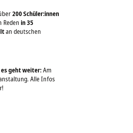
 über
200 Schüler:innen
en Reden
in 35
alt
an deutschen
 es geht weiter:
Am
anstaltung. Alle Infos
r!