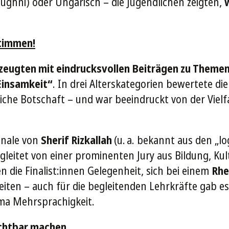
hughni) oder Ungarisch – die Jugendlichen zeigten,
Stimmen!
rzeugten mit eindrucksvollen Beiträgen zu Themen
Einsamkeit“
. In drei Alterskategorien bewertete di
liche Botschaft – und war beeindruckt von der Vielfa
inale von
Sherif Rizkallah
(u. a. bekannt aus den „lo
gleitet von einer prominenten Jury aus Bildung, Kul
 die Finalist:innen Gelegenheit, sich bei einem
Rhe
reiten – auch für die begleitenden Lehrkräfte gab 
a Mehrsprachigkeit.
sichtbar machen