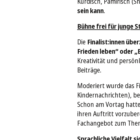
Kurdisch, Pamirisch (S
sein kann
.
Bühne frei für junge 
Die
Finalist:innen übe
Frieden leben“ oder „
Kreativität und persön
Beiträge.
Moderiert wurde das F
Kindernachrichten), be
Schon am Vortag hatten
ihren Auftritt vorzube
Fachangebot zum Them
Sprachliche Vielfalt 