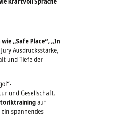
wie kraftvoll Sprache
 wie „Safe Place“, „In
e Jury Ausdrucksstärke,
lt und Tiefe der
go!“-
tur und Gesellschaft.
toriktraining
auf
es ein spannendes